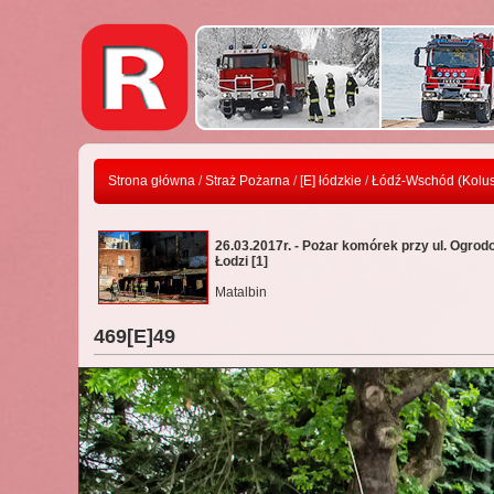
Strona główna
/
Straż Pożarna
/
[E] łódzkie
/
Łódź-Wschód (Kolus
26.03.2017r. - Pożar komórek przy ul. Ogrod
Łodzi [1]
Matalbin
469[E]49