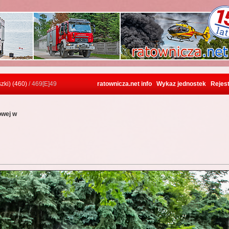
zki) (460)
/ 469[E]49
ratownicza.net info
Wykaz jednostek
Rejest
owej w