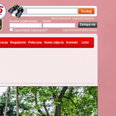
Wyszukiwanie zaawansowane
Nazwa użytkownika:
Hasło:
Zapomniałem(am) hasła
Zapamiętać logowanie?
racja
Regulamin
Polecane
Nowe zdjęcia
Kontakt
Linki