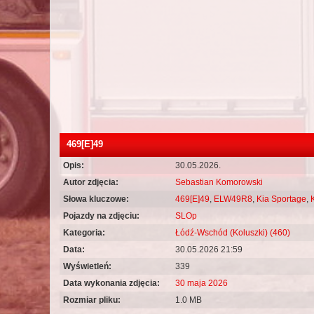
469[E]49
Opis:
30.05.2026.
Autor zdjęcia:
Sebastian Komorowski
Słowa kluczowe:
469[E]49
,
ELW49R8
,
Kia Sportage
,
Pojazdy na zdjęciu:
SLOp
Kategoria:
Łódź-Wschód (Koluszki) (460)
Data:
30.05.2026 21:59
Wyświetleń:
339
Data wykonania zdjęcia:
30 maja 2026
Rozmiar pliku:
1.0 MB