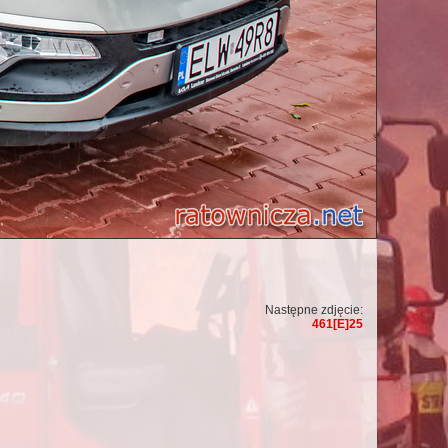
Następne zdjęcie:
461[E]25