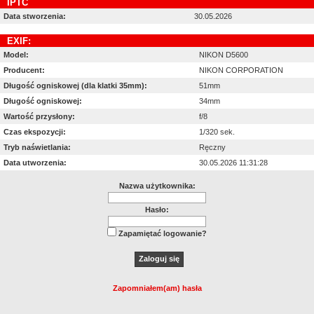
IPTC
Data stworzenia:
30.05.2026
EXIF:
Model:
NIKON D5600
Producent:
NIKON CORPORATION
Długość ogniskowej (dla klatki 35mm):
51mm
Długość ogniskowej:
34mm
Wartość przysłony:
f/8
Czas ekspozycji:
1/320 sek.
Tryb naświetlania:
Ręczny
Data utworzenia:
30.05.2026 11:31:28
Nazwa użytkownika:
Hasło:
Zapamiętać logowanie?
Zapomniałem(am) hasła