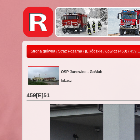
Strona główna
/
Straż Pożarna
/
[E] łódzkie
/
Łowicz (450)
/ 459[E
OSP Janowice - Goślub
lukasz
459[E]51