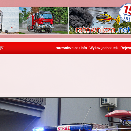
]51
ratownicza.net info
Wykaz jednostek
Rejest