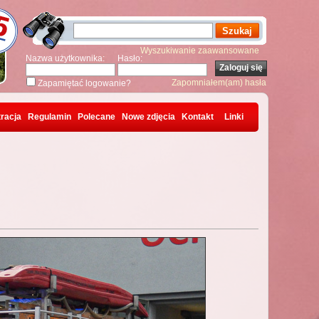
Wyszukiwanie zaawansowane
Nazwa użytkownika:
Hasło:
Zapomniałem(am) hasła
Zapamiętać logowanie?
racja
Regulamin
Polecane
Nowe zdjęcia
Kontakt
Linki