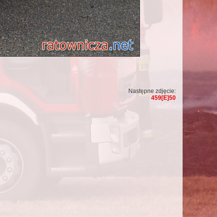
Następne zdjęcie:
459[E]50