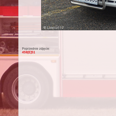
Poprzednie zdjęcie:
459[E]51