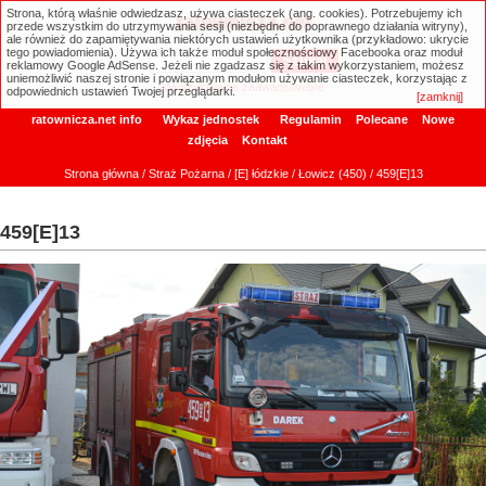
Strona, którą właśnie odwiedzasz, używa ciasteczek (ang. cookies). Potrzebujemy ich
ratownicza.net
przede wszystkim do utrzymywania sesji (niezbędne do poprawnego działania witryny),
ale również do zapamiętywania niektórych ustawień użytkownika (przykładowo: ukrycie
tego powiadomienia). Używa ich także moduł społecznościowy Facebooka oraz moduł
reklamowy Google AdSense. Jeżeli nie zgadzasz się z takim wykorzystaniem, możesz
uniemożliwić naszej stronie i powiązanym modułom używanie ciasteczek, korzystając z
Wyszukiwanie zaawansowane
odpowiednich ustawień Twojej przeglądarki.
[zamknij]
ratownicza.net info
Wykaz jednostek
Regulamin
Polecane
Nowe
zdjęcia
Kontakt
Strona główna
/
Straż Pożarna
/
[E] łódzkie
/
Łowicz (450)
/ 459[E]13
459[E]13