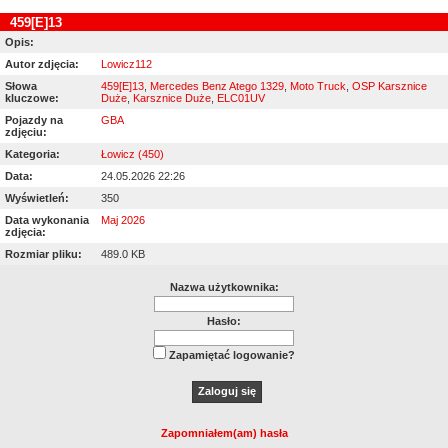
459[E]13
Opis:
Autor zdjęcia:
Lowicz112
Słowa
459[E]13
,
Mercedes Benz Atego 1329
,
Moto Truck
,
OSP Karsznice
kluczowe:
Duże
,
Karsznice Duże
,
ELC01UV
Pojazdy na
GBA
zdjęciu:
Kategoria:
Łowicz (450)
Data:
24.05.2026 22:26
Wyświetleń:
350
Data wykonania
Maj 2026
zdjęcia:
Rozmiar pliku:
489.0 KB
Nazwa użytkownika:
Hasło:
Zapamiętać logowanie?
Zapomniałem(am) hasła