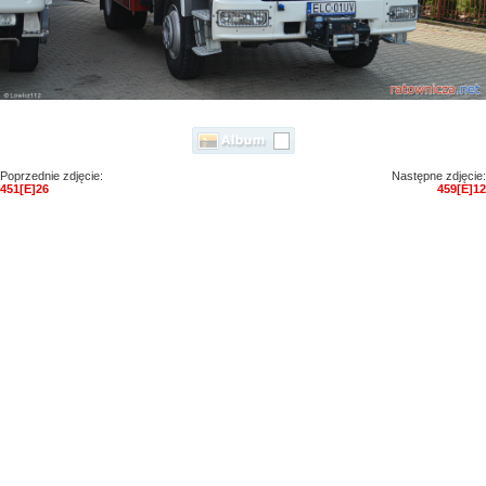
Poprzednie zdjęcie:
Następne zdjęcie:
451[E]26
459[E]12