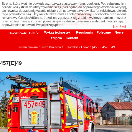
Strona, którą właśnie odwiedzasz, używa ciasteczek (ang. cookies). Potrzebujemy ich
ratownicza.net
przede wszystkim do utrzymywania sesji (niezbędne do poprawnego działania witryny),
ale również do zapamiętywania niektórych ustawień użytkownika (przykładowo: ukrycie
tego powiadomienia). Używa ich także moduł społecznościowy Facebooka oraz moduł
reklamowy Google AdSense. Jeżeli nie zgadzasz się z takim wykorzystaniem, możesz
uniemożliwić naszej stronie i powiązanym modułom używanie ciasteczek, korzystając z
Wyszukiwanie zaawansowane
odpowiednich ustawień Twojej przeglądarki.
[zamknij]
ratownicza.net info
Wykaz jednostek
Regulamin
Polecane
Nowe
zdjęcia
Kontakt
Strona główna
/
Straż Pożarna
/
[E] łódzkie
/
Łowicz (450)
/ 457[E]49
457[E]49