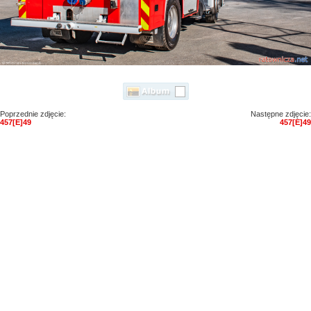
Poprzednie zdjęcie:
Następne zdjęcie:
457[E]49
457[E]49