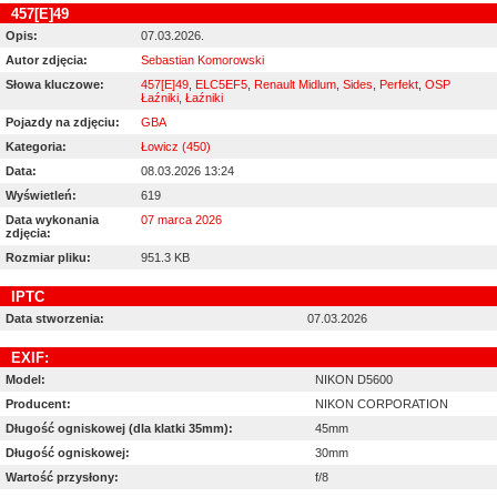
457[E]49
Opis:
07.03.2026.
Autor zdjęcia:
Sebastian Komorowski
Słowa kluczowe:
457[E]49
,
ELC5EF5
,
Renault Midlum
,
Sides
,
Perfekt
,
OSP
Łaźniki
,
Łaźniki
Pojazdy na zdjęciu:
GBA
Kategoria:
Łowicz (450)
Data:
08.03.2026 13:24
Wyświetleń:
619
Data wykonania
07 marca 2026
zdjęcia:
Rozmiar pliku:
951.3 KB
IPTC
Data stworzenia:
07.03.2026
EXIF:
Model:
NIKON D5600
Producent:
NIKON CORPORATION
Długość ogniskowej (dla klatki 35mm):
45mm
Długość ogniskowej:
30mm
Wartość przysłony:
f/8