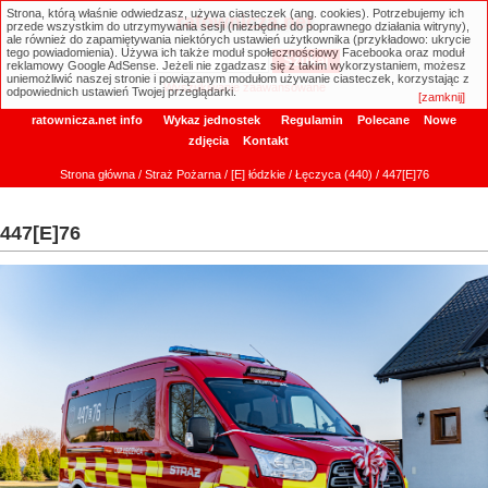
Strona, którą właśnie odwiedzasz, używa ciasteczek (ang. cookies). Potrzebujemy ich
ratownicza.net
przede wszystkim do utrzymywania sesji (niezbędne do poprawnego działania witryny),
ale również do zapamiętywania niektórych ustawień użytkownika (przykładowo: ukrycie
tego powiadomienia). Używa ich także moduł społecznościowy Facebooka oraz moduł
reklamowy Google AdSense. Jeżeli nie zgadzasz się z takim wykorzystaniem, możesz
uniemożliwić naszej stronie i powiązanym modułom używanie ciasteczek, korzystając z
Wyszukiwanie zaawansowane
odpowiednich ustawień Twojej przeglądarki.
[zamknij]
ratownicza.net info
Wykaz jednostek
Regulamin
Polecane
Nowe
zdjęcia
Kontakt
Strona główna
/
Straż Pożarna
/
[E] łódzkie
/
Łęczyca (440)
/ 447[E]76
447[E]76