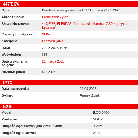
447[E]76
Opis:
Powitanie nowego wozu w OSP Łęczyca 21.03.2026
Autor zdjęcia:
Franciszek Żylak
Słowa kluczowe:
447[E]76
,
ELE9RA8
,
Ford transit
,
Marona
,
OSP Łęczyca
,
Łęczyca
Pojazdy na zdjęciu:
SLBus
Kategoria:
Łęczyca (440)
Data:
22.03.2026 10:44
Wyświetleń:
858
Data wykonania
21 marca 2026
zdjęcia:
Rozmiar pliku:
524.3 KB
IPTC
Data stworzenia:
21.03.2026
Byline:
Franek Zylak
EXIF:
Model:
ILCE-6400
Producent:
SONY
Długość ogniskowej (dla klatki 35mm):
36mm
Długość ogniskowej:
24mm