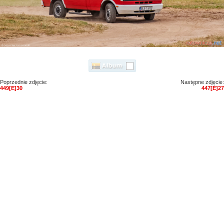
Poprzednie zdjęcie:
Następne zdjęcie:
449[E]30
447[E]27