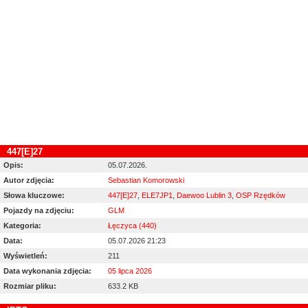
447[E]27
Opis:
05.07.2026.
Autor zdjęcia:
Sebastian Komorowski
Słowa kluczowe:
447[E]27
,
ELE7JP1
,
Daewoo Lublin 3
,
OSP Rzędków
Pojazdy na zdjęciu:
GLM
Kategoria:
Łęczyca (440)
Data:
05.07.2026 21:23
Wyświetleń:
211
Data wykonania zdjęcia:
05 lipca 2026
Rozmiar pliku:
633.2 KB