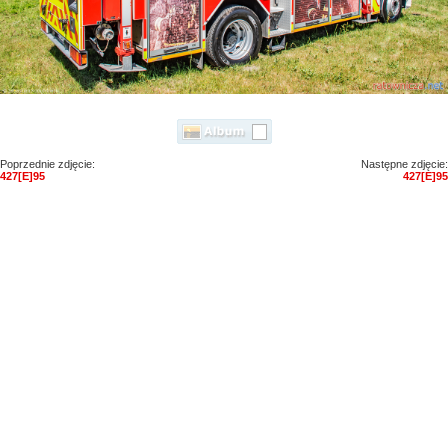
Poprzednie zdjęcie:
Następne zdjęcie:
427[E]95
427[E]95