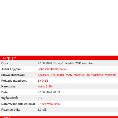
427[E]95
Opis:
27.06.2026. "Nowy" nabytek OSP Wierzbie.
Autor zdjęcia:
Sebastian Komorowski
Słowa kluczowe:
427[E]95
,
EKU49101
,
MAN
,
Magirus
,
OSP Wierzbie
,
Wierzbie
Pojazdy na zdjęciu:
SHD-32
Kategoria:
Kutno (420)
Data:
27.06.2026 20:33
Wyświetleń:
212
Data wykonania zdjęcia:
27 czerwca 2026
Rozmiar pliku:
1.3 MB