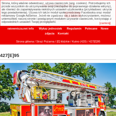
Strona, którą właśnie odwiedzasz, używa ciasteczek (ang. cookies). Potrzebujemy ich
ratownicza.net
przede wszystkim do utrzymywania sesji (niezbędne do poprawnego działania witryny),
ale również do zapamiętywania niektórych ustawień użytkownika (przykładowo: ukrycie
tego powiadomienia). Używa ich także moduł społecznościowy Facebooka oraz moduł
reklamowy Google AdSense. Jeżeli nie zgadzasz się z takim wykorzystaniem, możesz
uniemożliwić naszej stronie i powiązanym modułom używanie ciasteczek, korzystając z
Wyszukiwanie zaawansowane
odpowiednich ustawień Twojej przeglądarki.
[zamknij]
ratownicza.net info
Wykaz jednostek
Regulamin
Polecane
Nowe
zdjęcia
Kontakt
Strona główna
/
Straż Pożarna
/
[E] łódzkie
/
Kutno (420)
/ 427[E]95
427[E]95