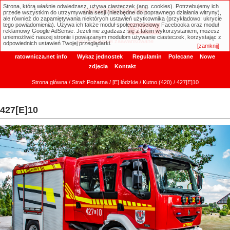
Strona, którą właśnie odwiedzasz, używa ciasteczek (ang. cookies). Potrzebujemy ich
ratownicza.net
przede wszystkim do utrzymywania sesji (niezbędne do poprawnego działania witryny),
ale również do zapamiętywania niektórych ustawień użytkownika (przykładowo: ukrycie
tego powiadomienia). Używa ich także moduł społecznościowy Facebooka oraz moduł
reklamowy Google AdSense. Jeżeli nie zgadzasz się z takim wykorzystaniem, możesz
uniemożliwić naszej stronie i powiązanym modułom używanie ciasteczek, korzystając z
Wyszukiwanie zaawansowane
odpowiednich ustawień Twojej przeglądarki.
[zamknij]
ratownicza.net info
Wykaz jednostek
Regulamin
Polecane
Nowe
zdjęcia
Kontakt
Strona główna
/
Straż Pożarna
/
[E] łódzkie
/
Kutno (420)
/ 427[E]10
427[E]10