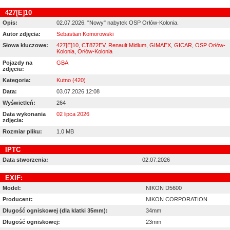
427[E]10
Opis:
02.07.2026. "Nowy" nabytek OSP Orłów-Kolonia.
Autor zdjęcia:
Sebastian Komorowski
Słowa kluczowe:
427[E]10
,
CT872EV
,
Renault Midlum
,
GIMAEX
,
GICAR
,
OSP Orłów-
Kolonia
,
Orłów-Kolonia
Pojazdy na
GBA
zdjęciu:
Kategoria:
Kutno (420)
Data:
03.07.2026 12:08
Wyświetleń:
264
Data wykonania
02 lipca 2026
zdjęcia:
Rozmiar pliku:
1.0 MB
IPTC
Data stworzenia:
02.07.2026
EXIF:
Model:
NIKON D5600
Producent:
NIKON CORPORATION
Długość ogniskowej (dla klatki 35mm):
34mm
Długość ogniskowej:
23mm