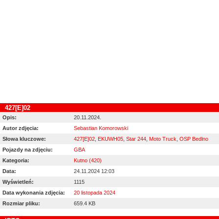
427[E]02
Opis:
20.11.2024.
Autor zdjęcia:
Sebastian Komorowski
Słowa kluczowe:
427[E]02
,
EKUWH05
,
Star 244
,
Moto Truck
,
OSP Bedlno
Pojazdy na zdjęciu:
GBA
Kategoria:
Kutno (420)
Data:
24.11.2024 12:03
Wyświetleń:
1115
Data wykonania zdjęcia:
20 listopada 2024
Rozmiar pliku:
659.4 KB