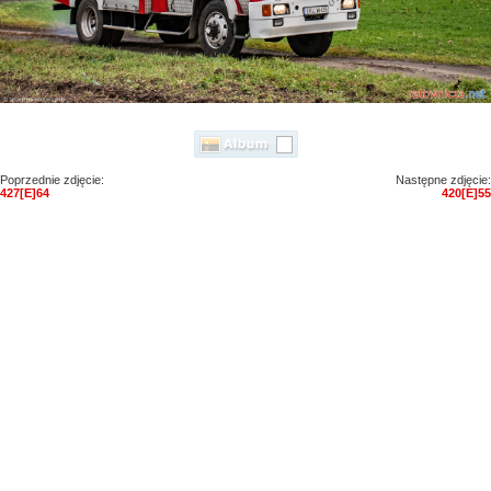
Poprzednie zdjęcie:
Następne zdjęcie:
427[E]64
420[E]55