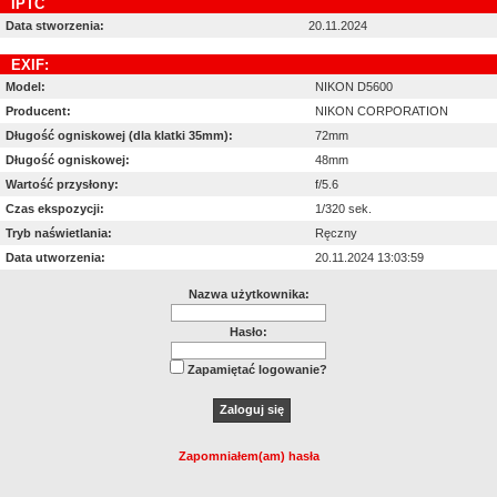
IPTC
Data stworzenia:
20.11.2024
EXIF:
Model:
NIKON D5600
Producent:
NIKON CORPORATION
Długość ogniskowej (dla klatki 35mm):
72mm
Długość ogniskowej:
48mm
Wartość przysłony:
f/5.6
Czas ekspozycji:
1/320 sek.
Tryb naświetlania:
Ręczny
Data utworzenia:
20.11.2024 13:03:59
Nazwa użytkownika:
Hasło:
Zapamiętać logowanie?
Zapomniałem(am) hasła