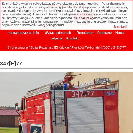
Strona, którą właśnie odwiedzasz, używa ciasteczek (ang. cookies). Potrzebujemy ich
ratownicza.net
przede wszystkim do utrzymywania sesji (niezbędne do poprawnego działania witryny),
ale również do zapamiętywania niektórych ustawień użytkownika (przykładowo: ukrycie
tego powiadomienia). Używa ich także moduł społecznościowy Facebooka oraz moduł
reklamowy Google AdSense. Jeżeli nie zgadzasz się z takim wykorzystaniem, możesz
uniemożliwić naszej stronie i powiązanym modułom używanie ciasteczek, korzystając z
Wyszukiwanie zaawansowane
odpowiednich ustawień Twojej przeglądarki.
[zamknij]
ratownicza.net info
Wykaz jednostek
Regulamin
Polecane
Nowe
zdjęcia
Kontakt
Strona główna
/
Straż Pożarna
/
[E] łódzkie
/
Piotrków Trybunalski (330)
/ 347[E]77
347[E]77