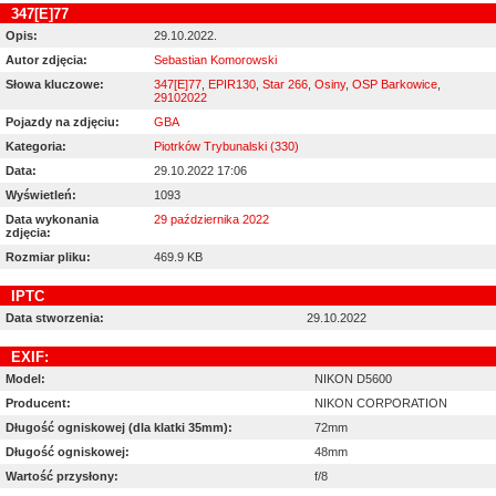
347[E]77
Opis:
29.10.2022.
Autor zdjęcia:
Sebastian Komorowski
Słowa kluczowe:
347[E]77
,
EPIR130
,
Star 266
,
Osiny
,
OSP Barkowice
,
29102022
Pojazdy na zdjęciu:
GBA
Kategoria:
Piotrków Trybunalski (330)
Data:
29.10.2022 17:06
Wyświetleń:
1093
Data wykonania
29 października 2022
zdjęcia:
Rozmiar pliku:
469.9 KB
IPTC
Data stworzenia:
29.10.2022
EXIF:
Model:
NIKON D5600
Producent:
NIKON CORPORATION
Długość ogniskowej (dla klatki 35mm):
72mm
Długość ogniskowej:
48mm
Wartość przysłony:
f/8