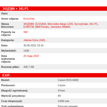
341[D]80 + 341-P1
Opis:
Autor zdjęcia:
Krzychas
Słowa
341[D]80
,
DJ1020A
,
Mercedes Atego 1226
,
Szczęśniak
,
341-P1
,
kluczowe:
DJ96738
,
BBA Pumps
,
Janowice Wielkie
Pojazdy na
SW
zdjęciu:
Kategoria:
Jelenia Góra (340)
Data:
30.06.2022 19:16
Wyświetleń:
1430
Data
20 maja 2022
wykonania
zdjęcia:
Rozmiar pliku:
435.7 KB
EXIF:
Model:
Canon EOS 600D
Producent:
Canon
Długość ogniskowej:
47mm
Wartość przysłony:
f/8
Czas ekspozycji:
1/200 sek.
Tryb naświetlania:
Priorytet migawki