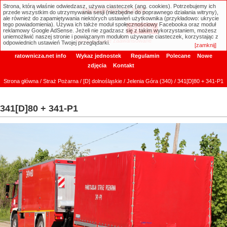
Strona, którą właśnie odwiedzasz, używa ciasteczek (ang. cookies). Potrzebujemy ich
ratownicza.net
przede wszystkim do utrzymywania sesji (niezbędne do poprawnego działania witryny),
ale również do zapamiętywania niektórych ustawień użytkownika (przykładowo: ukrycie
tego powiadomienia). Używa ich także moduł społecznościowy Facebooka oraz moduł
reklamowy Google AdSense. Jeżeli nie zgadzasz się z takim wykorzystaniem, możesz
uniemożliwić naszej stronie i powiązanym modułom używanie ciasteczek, korzystając z
Wyszukiwanie zaawansowane
odpowiednich ustawień Twojej przeglądarki.
[zamknij]
ratownicza.net info
Wykaz jednostek
Regulamin
Polecane
Nowe
zdjęcia
Kontakt
Strona główna
/
Straż Pożarna
/
[D] dolnośląskie
/
Jelenia Góra (340)
/ 341[D]80 + 341-P1
341[D]80 + 341-P1