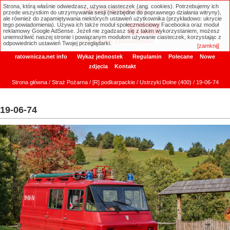
Strona, którą właśnie odwiedzasz, używa ciasteczek (ang. cookies). Potrzebujemy ich
ratownicza.net
przede wszystkim do utrzymywania sesji (niezbędne do poprawnego działania witryny),
ale również do zapamiętywania niektórych ustawień użytkownika (przykładowo: ukrycie
tego powiadomienia). Używa ich także moduł społecznościowy Facebooka oraz moduł
reklamowy Google AdSense. Jeżeli nie zgadzasz się z takim wykorzystaniem, możesz
uniemożliwić naszej stronie i powiązanym modułom używanie ciasteczek, korzystając z
Wyszukiwanie zaawansowane
odpowiednich ustawień Twojej przeglądarki.
[zamknij]
ratownicza.net info
Wykaz jednostek
Regulamin
Polecane
Nowe
zdjęcia
Kontakt
Strona główna
/
Straż Pożarna
/
[R] podkarpackie
/
Ustrzyki Dolne (400)
/ 19-06-74
19-06-74