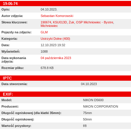
19-06-74
Opis:
04.10.2023.
Autor zdjęcia:
Sebastian Komorowski
Słowa kluczowe:
190674
,
KSU013D
,
Żuk
,
OSP Michniowiec - Bystre
,
Michniowiec
Pojazdy na zdjęciu:
GLM
Kategoria:
Ustrzyki Dolne (400)
Data:
12.10.2023 19:32
Wyświetleń:
1088
Data wykonania
04 października 2023
zdjęcia:
Rozmiar pliku:
678.8 KB
IPTC
Data stworzenia:
04.10.2023
EXIF:
Model:
NIKON D5600
Producent:
NIKON CORPORATION
Długość ogniskowej (dla klatki 35mm):
75mm
Długość ogniskowej:
50mm
Wartość przysłony:
f/8