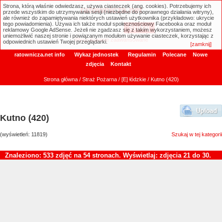
Strona, którą właśnie odwiedzasz, używa ciasteczek (ang. cookies). Potrzebujemy ich
ratownicza.net
przede wszystkim do utrzymywania sesji (niezbędne do poprawnego działania witryny),
ale również do zapamiętywania niektórych ustawień użytkownika (przykładowo: ukrycie
tego powiadomienia). Używa ich także moduł społecznościowy Facebooka oraz moduł
reklamowy Google AdSense. Jeżeli nie zgadzasz się z takim wykorzystaniem, możesz
uniemożliwić naszej stronie i powiązanym modułom używanie ciasteczek, korzystając z
Wyszukiwanie zaawansowane
odpowiednich ustawień Twojej przeglądarki.
[zamknij]
ratownicza.net info
Wykaz jednostek
Regulamin
Polecane
Nowe
zdjęcia
Kontakt
Strona główna
/
Straż Pożarna
/
[E] łódzkie
/ Kutno (420)
Kutno (420)
(wyświetleń: 11819)
Szukaj w tej kategorii
Znaleziono: 533 zdjęć na 54 stronach. Wyświetlaj: zdjęcia 21 do 30.