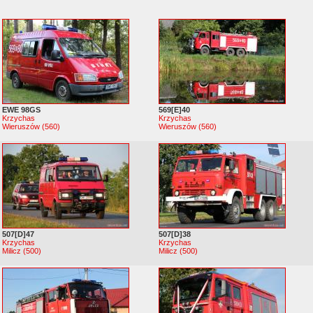
EWE 98GS
569[E]40
Krzychas
Krzychas
Wieruszów (560)
Wieruszów (560)
507[D]47
507[D]38
Krzychas
Krzychas
Milicz (500)
Milicz (500)