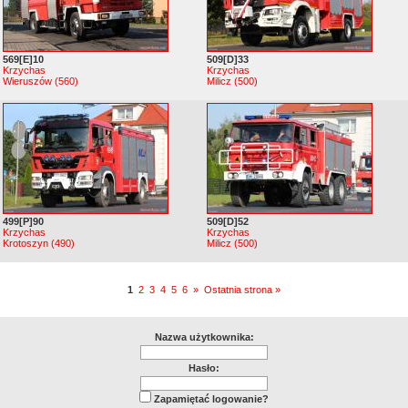
569[E]10
509[D]33
Krzychas
Krzychas
Wieruszów (560)
Milicz (500)
499[P]90
509[D]52
Krzychas
Krzychas
Krotoszyn (490)
Milicz (500)
1
2
3
4
5
6
»
Ostatnia strona »
Nazwa użytkownika:
Hasło:
Zapamiętać logowanie?