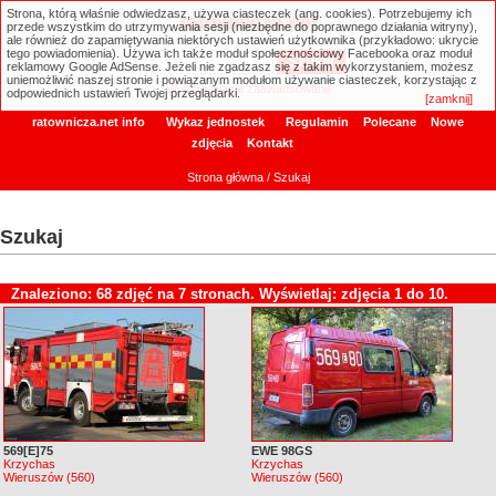
Strona, którą właśnie odwiedzasz, używa ciasteczek (ang. cookies). Potrzebujemy ich
ratownicza.net
przede wszystkim do utrzymywania sesji (niezbędne do poprawnego działania witryny),
ale również do zapamiętywania niektórych ustawień użytkownika (przykładowo: ukrycie
tego powiadomienia). Używa ich także moduł społecznościowy Facebooka oraz moduł
reklamowy Google AdSense. Jeżeli nie zgadzasz się z takim wykorzystaniem, możesz
uniemożliwić naszej stronie i powiązanym modułom używanie ciasteczek, korzystając z
Wyszukiwanie zaawansowane
odpowiednich ustawień Twojej przeglądarki.
[zamknij]
ratownicza.net info
Wykaz jednostek
Regulamin
Polecane
Nowe
zdjęcia
Kontakt
Strona główna
/ Szukaj
Szukaj
Znaleziono: 68 zdjęć na 7 stronach. Wyświetlaj: zdjęcia 1 do 10.
569[E]75
EWE 98GS
Krzychas
Krzychas
Wieruszów (560)
Wieruszów (560)