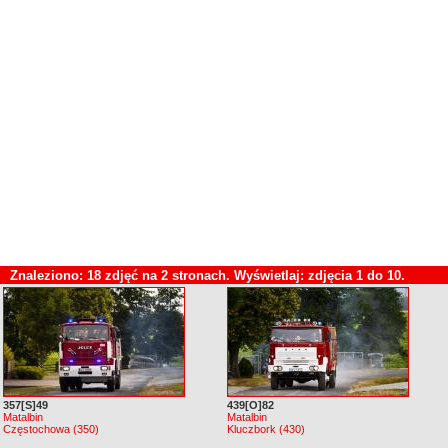
Znaleziono: 18 zdjęć na 2 stronach. Wyświetlaj: zdjęcia 1 do 10.
357[S]49
439[O]82
Matalbin
Matalbin
Częstochowa (350)
Kluczbork (430)