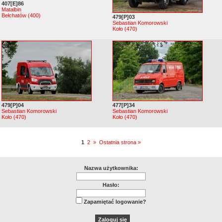
407[E]86
Matalbin
Bełchatów (400)
479[P]03
Sebastian Komorowski
Koło (470)
479[P]04
477[P]34
Sebastian Komorowski
Sebastian Komorowski
Koło (470)
Koło (470)
1
2
»
Ostatnia strona »
Nazwa użytkownika:
Hasło:
Zapamiętać logowanie?