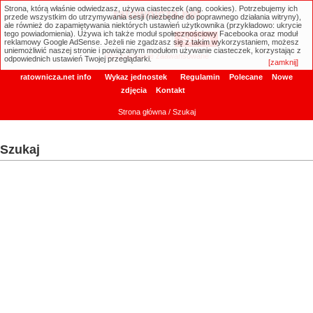
Strona, którą właśnie odwiedzasz, używa ciasteczek (ang. cookies). Potrzebujemy ich
ratownicza.net
przede wszystkim do utrzymywania sesji (niezbędne do poprawnego działania witryny),
ale również do zapamiętywania niektórych ustawień użytkownika (przykładowo: ukrycie
tego powiadomienia). Używa ich także moduł społecznościowy Facebooka oraz moduł
reklamowy Google AdSense. Jeżeli nie zgadzasz się z takim wykorzystaniem, możesz
uniemożliwić naszej stronie i powiązanym modułom używanie ciasteczek, korzystając z
Wyszukiwanie zaawansowane
odpowiednich ustawień Twojej przeglądarki.
[zamknij]
ratownicza.net info
Wykaz jednostek
Regulamin
Polecane
Nowe
zdjęcia
Kontakt
Strona główna
/ Szukaj
Szukaj