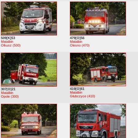
509[K]53
479[O]56
Matalbin
Matalbin
Olkusz (500)
Olesno (470)
419[O]61
307[O]21
Matalbin
Matalbin
Głubczyce (410)
Opole (300)