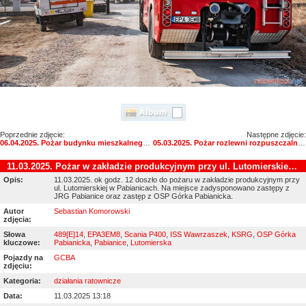
Poprzednie zdjęcie:
Następne zdjęcie:
06.04.2025. Pożar budynku mieszkalnego w m. Górna Wola
05.03.2025. Pożar rozlewni rozpuszczalników w miejscowości Słowik [18]
11.03.2025. Pożar w zakładzie produkcyjnym przy ul. Lutomierskiej w Pabianicach
Opis:
11.03.2025. ok godz. 12 doszło do pożaru w zakładzie produkcyjnym przy
ul. Lutomierskiej w Pabianicach. Na miejsce zadysponowano zastępy z
JRG Pabianice oraz zastęp z OSP Górka Pabianicka.
Autor
Sebastian Komorowski
zdjęcia:
Słowa
489[E]14
,
EPA3EM8
,
Scania P400
,
ISS Wawrzaszek
,
KSRG
,
OSP Górka
kluczowe:
Pabianicka
,
Pabianice
,
Lutomierska
Pojazdy na
GCBA
zdjęciu:
Kategoria:
działania ratownicze
Data:
11.03.2025 13:18